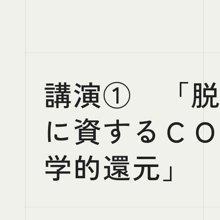
講演① 「
に資するＣＯ
学的還元」