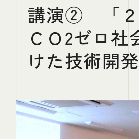
講演② 「
ＣＯ2ゼロ社
けた技術開