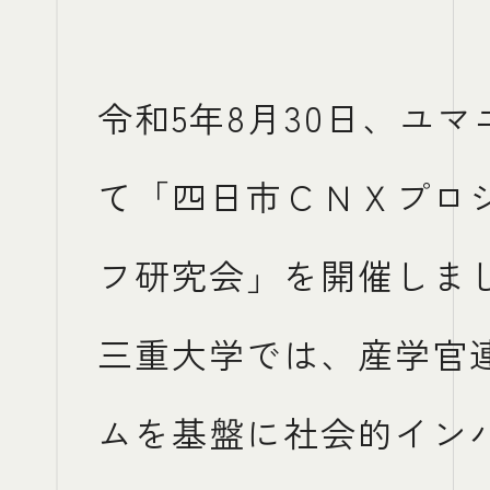
過去のSECTION
過去のECTION
令和5年8月30日、ユ
三重医療DXプロジ
三重医療DXプロジ
て「四日市ＣＮＸプロ
神事・産業用大麻
桑名ふるさと納税
フ研究会」を開催しま
桑名ふるさと納税
神事・産業用大麻
三重大学では、産学官
ムを基盤に社会的イン
NEWS & TOPICS
NEWS & TOPICS