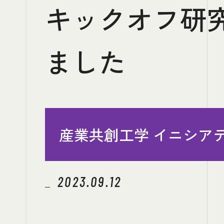
キックオフ研
SECTION
SECTION
ました
MUDX
MUDX
Initiative
Initiative
産業共創工学
産業共創工学
イニ
イニ
産業共創工学 イニシア
三重
三重
スマートヴィ
スマートヴィ
プロジェクト部門
プロジェクト部門
2023.09.12