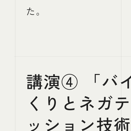
た。
講演④ 「バ
くりとネガ
ッション技