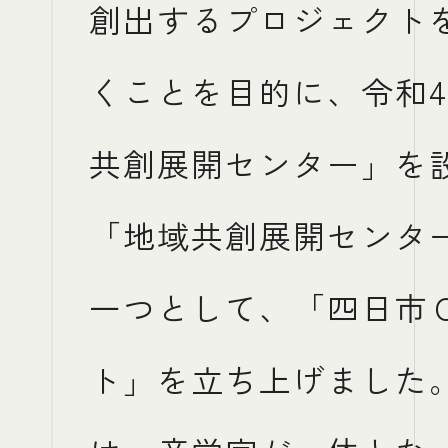
創出するプロジェクト
くことを目的に、令和4
ACCESS
ACCESS
共創展開センター」を設
「地域共創展開センタ
一つとして、「四日市
ト」を立ち上げました